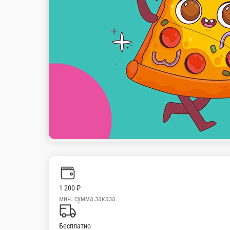
стоим. доставки
Популярное
Комбо
Пицца
Роллы
Сеты
Вок
Закуски
С
ПИЦЦА 4 СЫРА подарок
ПИЦЦА М
-
-
520 г.
480 г.