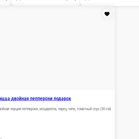
268 г.
0 ₽
ну
В корзи