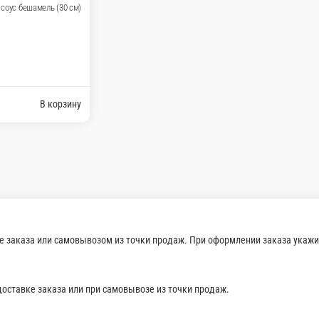
 моцарелла, соус цезарь и соус бешамель (30 см)