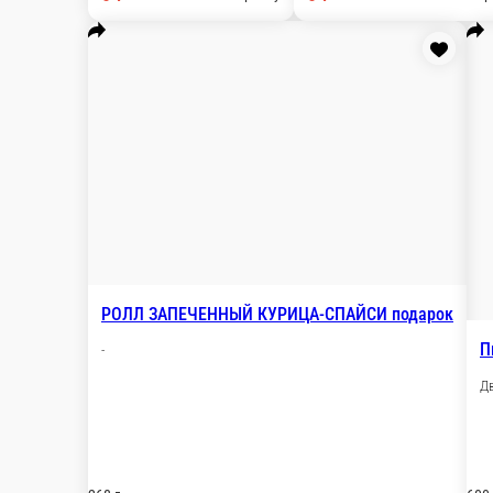
663 г.
0 ₽
В корзи