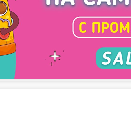
алаты
Горячие блюда
Супы
Блины
Десерты
Соусы
Напитки
Акции
Ед
АРГАРИТА подарок
ПИЦЦА ПЕППЕРОНИ подар
-
540 г.