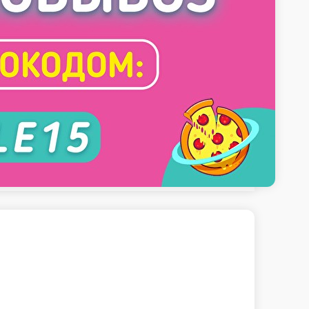
а за баллы Pop-art
ок