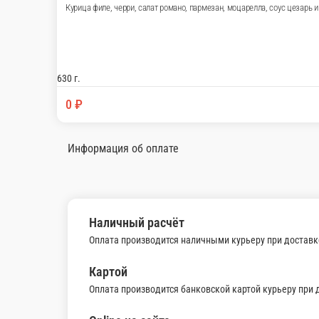
Пицца цезарь с курицей
Курица филе, черри, салат романо, пармезан,