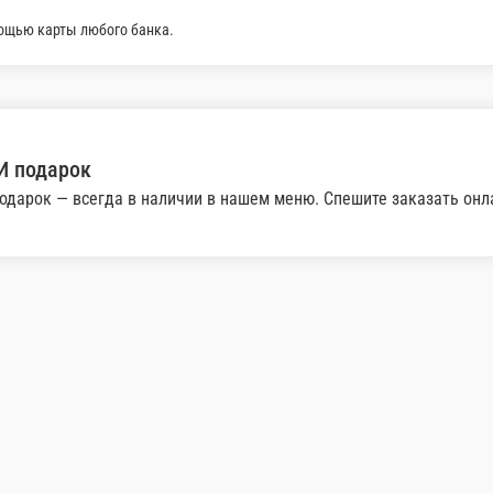
В корзину
у при доставке заказа или самовывозом из точки про
а.
й курьеру при доставке заказа или при самовывозе из 