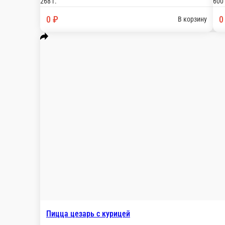
Пицца двойная пепперони подарок
Двойная порция пепперони, моцарелла, перец ч
600 г.
0 ₽