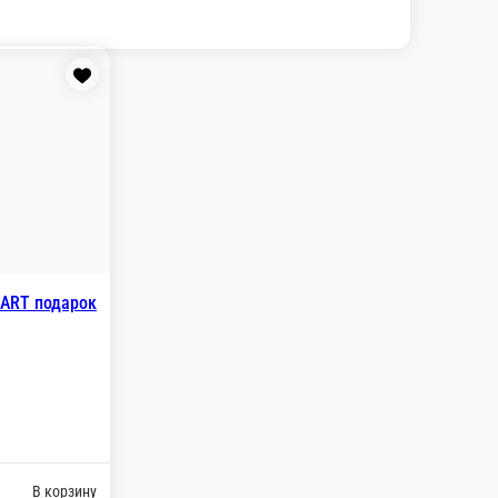
ну
ок