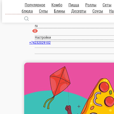
Владивосток
ru
Настройки
+74232029102
1 200 ₽
мин. сумма заказа
Бесплатно