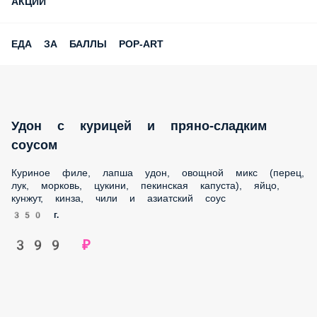
АКЦИИ
ЕДА ЗА БАЛЛЫ POP-ART
Удон с курицей и пряно-сладким соусом
Куриное филе, лапша удон, овощной микс (перец, лук,
морковь, цукини, пекинская капуста), яйцо, кунжут, кинза,
чили и азиатский соус
350 г.
399 ₽
Удон Карбонара