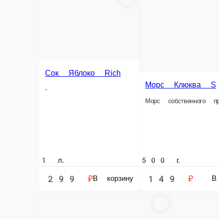
Морс Клюква S
Морс собственного производства
Морс Черная 
Морс собственного про
500 г.
500 г.
149 ₽
149 ₽
В корзину
Информация об оплате