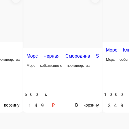
Морс Клюква L
Морс собственного производства
Морс Чер
Смородина S
Морс собственн
изводства
1000 г.
1000 г.
249 ₽
249 
В корзину
В корзину