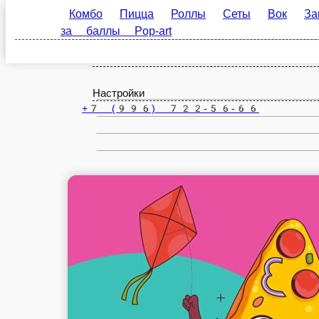
Комбо
Пицца
Роллы
Сеты
Вок
Закус
Самара
art
ru
Настройки
+7 (996) 722-56-66