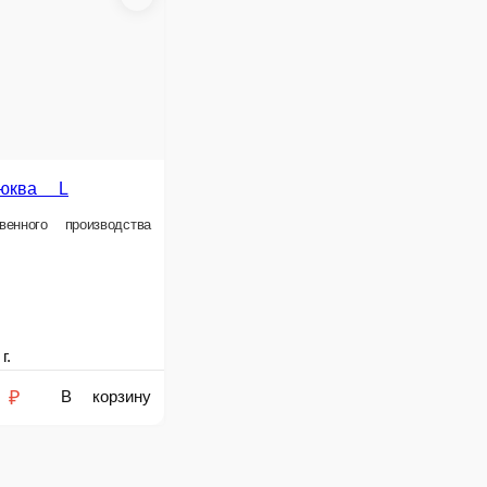
ная Смородина L
ого производства
₽
В корзину