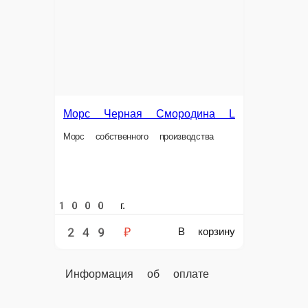
Наличный расчёт
Оплата производится наличными курьеру при доставк
Картой
Оплата производится банковской картой курьеру при 
Online на сайте
Вы можете оплатить свой заказ на сайте онлайн с по
Морс Черная Смородина S
Морс Черная Смородина S — всегда в н