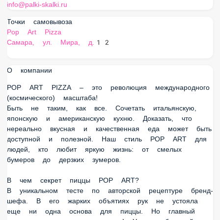
info@palki-skalki.ru
Точки самовывоза
Pop Art Pizza
Самара, ул. Мира, д.12
О компании
POP ART PIZZA – это революция международного
(космического) масштаба!
Быть не таким, как все. Сочетать итальянскую, японскую и
американскую кухню. Доказать, что нереально вкусная и
качественная еда может быть доступной и полезной. Наш
стиль POP ART для людей, кто любит яркую жизнь: от
смелых бумеров до дерзких зумеров.
В чем секрет пиццы POP ART?
В уникальном тесте по авторской рецептуре бренд-шефа. В
его жарких объятиях рук не устояла еще ни одна основа
для пиццы. Но главный краш — это сочная начинка! У нас
большой выбор крафтовых вариантов: от Дабл Пепперони