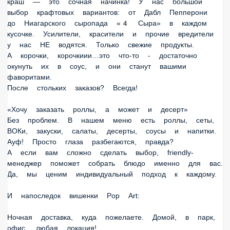
до Ниагарского сыропада «4 Сыра» в каждом кусочке.
Усилители, красители и прочие вредители у нас НЕ
водятся. Только свежие продукты.
А корочки, корочкиии…это что-то - достаточно окунуть их в
соус, и они станут вашими фаворитами.
После стольких заказов? Всегда!
«Хочу заказать роллы, а может и десерт»
Без проблем. В нашем меню есть роллы, сеты, ВОКи,
закуски, салаты, десерты, соусы и напитки. Ауф! Просто
глаза разбегаются, правда?
А если вам сложно сделать выбор, friendly-менеджер
поможет собрать блюдо именно для вас. Да, мы ценим
индивидуальный подход к каждому.
И напоследок вишенки Pop Art:
Ночная доставка, куда пожелаете. Домой, в парк, офис,
любая локация!
Удобное приложение с бонусными баллами - мы ценим
ваше время