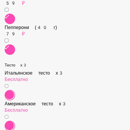
Соус сырный для корочек
59 ₽
Пепперони (40 г)
79 ₽
Тесто х3
Итальянское тесто х3
Бесплатно