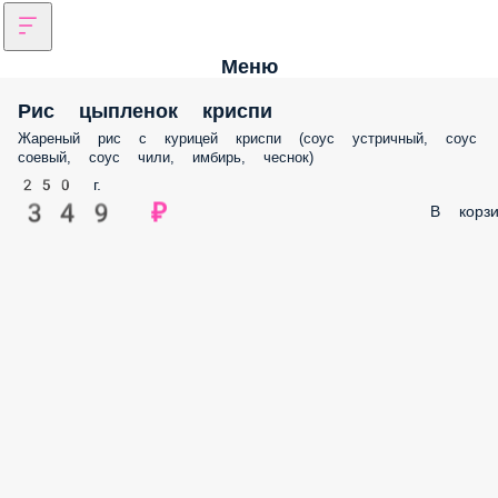
Меню
Рис цыпленок криспи
Жареный рис с курицей криспи (соус устричный, соус
соевый, соус чили, имбирь, чеснок)
250 г.
349 ₽
В корзи