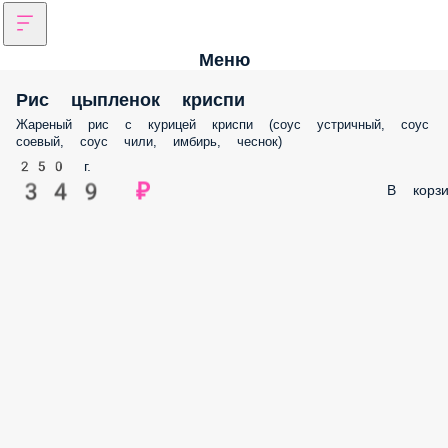
Меню
Рис цыпленок криспи
Жареный рис с курицей криспи (соус устричный, соус
соевый, соус чили, имбирь, чеснок)
250 г.
349 ₽
В корзи