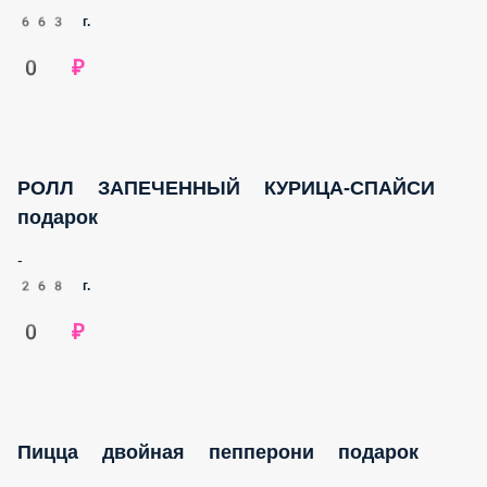
0 ₽
РОЛЛ ЗАПЕЧЕННЫЙ КУРИЦА-СПАЙСИ
подарок
-
268 г.
0 ₽
Пицца двойная пепперони подарок
Двойная порция пепперони, моцарелла, перец чили,
томатный соус (30 см)