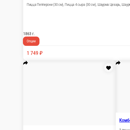
1106 г.
Опции
699 ₽