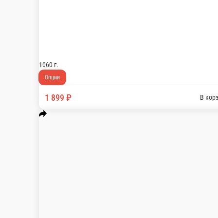
Love Is
2 пиццы (30 см) и 2 ролла - Пепперони 
1060 г.
Опции
1 899 ₽