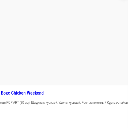
а (30 см), картофель фри (2 шт.), соус сырный, соус ч
В