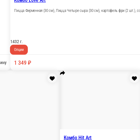
и 4 сыра; Филадельфия и Калифорния
В корзину