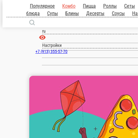
Популярное
Комбо
Пицца
Роллы
С
блюда
Супы
Блины
Десерты
Соусы
Кызыл
ru
Настройки
+7 (913) 355-57-70