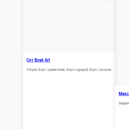
Комбо Love Art
Пицца Фирменная (30 см), Пицца Четыре сыр
1432 г.
Опции
1 349 ₽