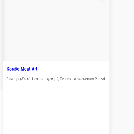
есночный
 корзину