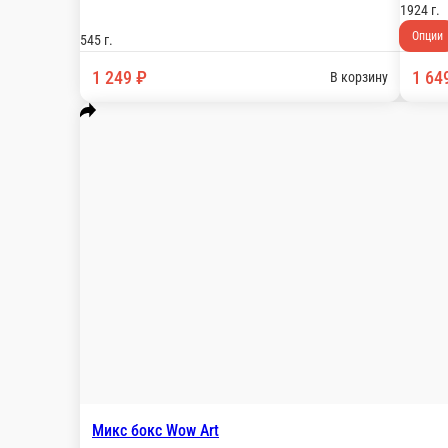
Микс Бокс Мир
Пицца Маргарита (30 см), Картофель фри, Сы