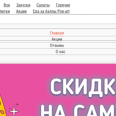
еты
Вок
Закуски
Салаты
Горячие
Напитки
Акции
Еда за баллы Pop-art
Главная
Акции
Отзывы
О нас