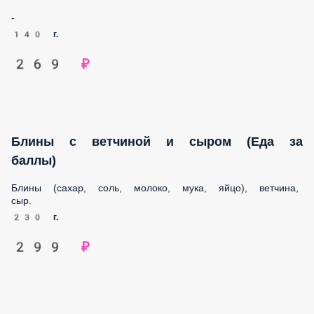
-
140 г.
269 ₽
Блины с ветчиной и сыром (Еда за баллы)
Блины (сахар, соль, молоко, мука, яйцо), ветчина, сыр.
230 г.
299 ₽
Рис цыпленок криспи (Еда за баллы) Pop-
art