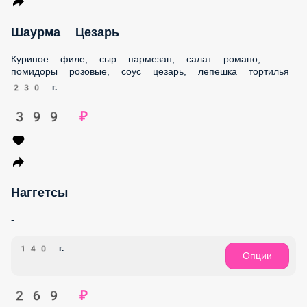
Шаурма Цезарь
Куриное филе, сыр пармезан, салат романо,
помидоры розовые, соус цезарь, лепешка тортилья
230 г.
399 ₽
Наггетсы
-
140 г.
Опции
269 ₽