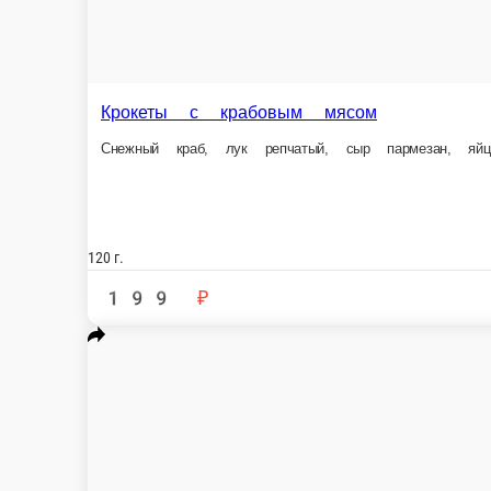
Крокеты с крабовым мясом
Снежный краб, лук репчатый, сыр пармезан, яйцо, масло сливоч
120 г.
199 ₽
В корзину