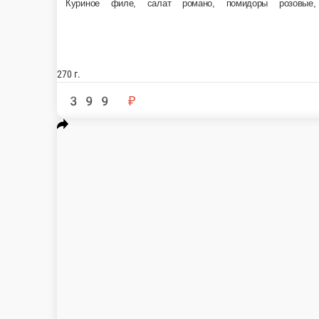
Наггетсы
-
140 г.
Опции
269 ₽
В корзину