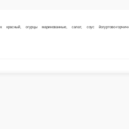
расный в соусе чили, соевый соус, лепешка тортилья