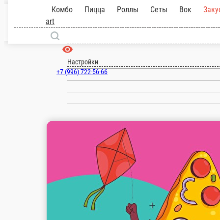
Самара
ru