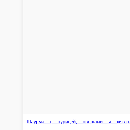
Шаурма Цезарь
Куриное филе, сыр пармезан, салат романо, помидоры розовые, 
230 г.
399 ₽
В корзину