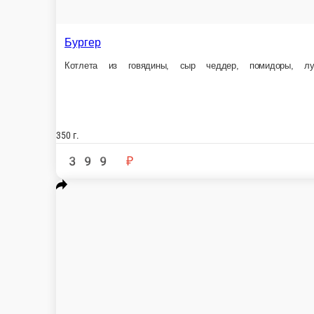
Шаурма с курицей, овощами и кисло-сладким соусом
Куриное филе, салат романо, помидоры розовые, огурцы, лук к
270 г.
399 ₽
В корзину