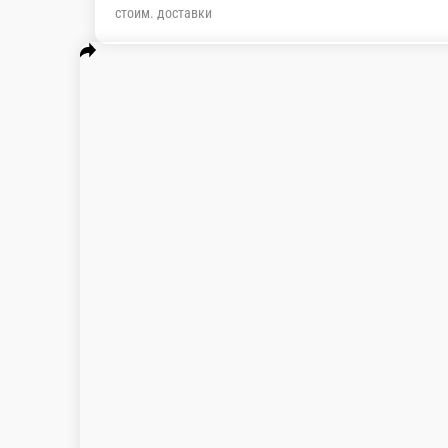
Бесплатно
стоим. доставки
Комбо
Пицца
Роллы
Сеты
Вок
Закуски
Салаты
Горячие блюда
Суп