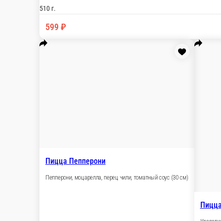
Пицца Двойная пепперони
Двойная порция пепперони, моцарелла, перец ч
600 г.
Опции
729 ₽