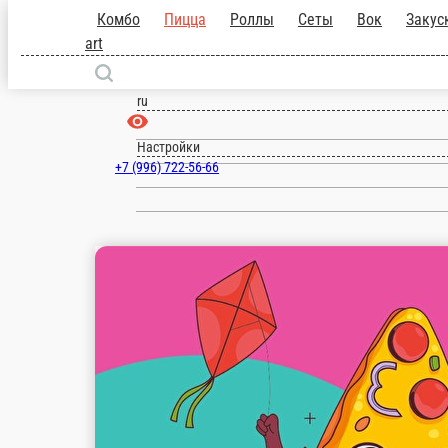
Комбо
Пицца
Роллы
Сеты
Вок
За
за баллы Pop-art
Самара
ru
Настройки
+7 (996) 722-56-66