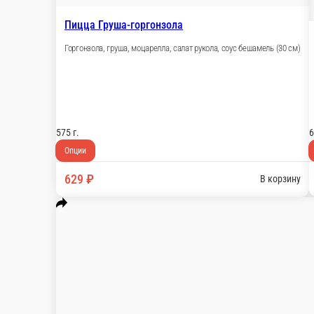
Пицца 4 сыра
Сыры: моцарелла, пармезан, горгонзола, маасд