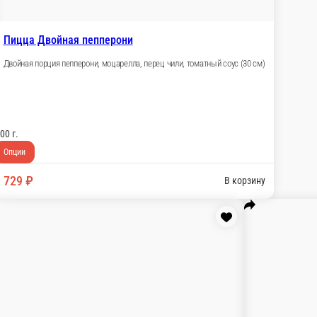
Пицца Груша-горгонзола
Горгонзола, груша, моцарелла
ам, соус бешамель (30 см)