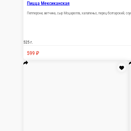
Пицца Мексиканская
Пепперони, ветчина, сыр Моцарелла, халапеньо,
525 г.
599 ₽