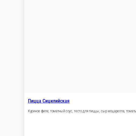
520 г.
Опции
599 ₽