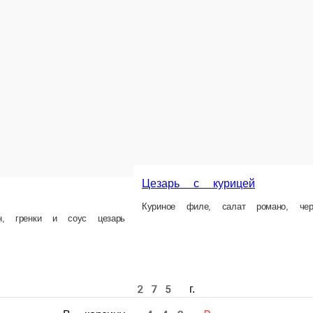
Цезарь с курицей
Куриное филе, салат романо, чер
ан, гренки и соус цезарь
275 г.
449 ₽
В корзину