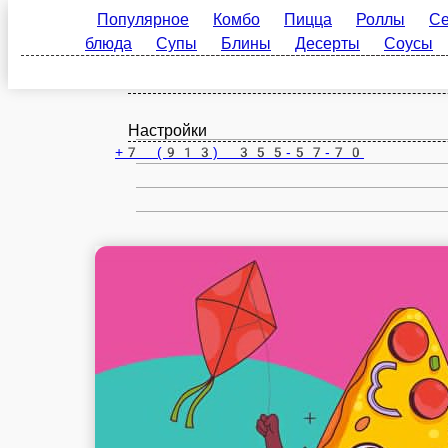
Популярное
Комбо
Пицца
Роллы
С
Кызыл
блюда
Супы
Блины
Десерты
Соусы
ru
Настройки
+7 (913) 355-57-70