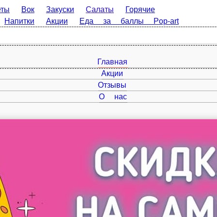
еты
Вок
Закуски
Салаты
Горячие
Напитки
Акции
Еда за баллы Pop-art
Главная
Акции
Отзывы
О нас