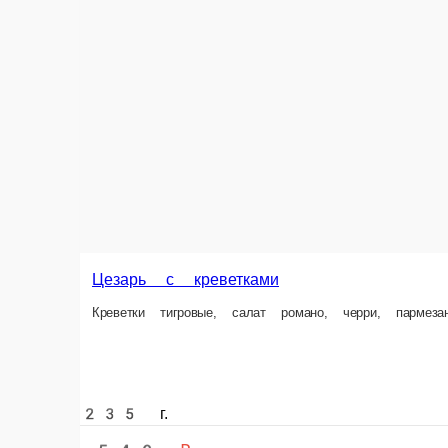
Цезарь с креветками
Креветки тигровые, салат романо, черри, пармез
235 г.
549 ₽