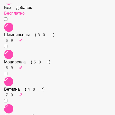
Соус сырный для корочек
59 ₽
Пепперони (40 г)
79 ₽
Тесто Pop-art
Итальянское тесто
Бесплатно