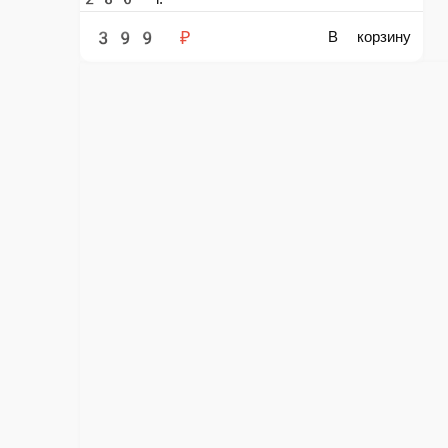
300 г.
479 ₽