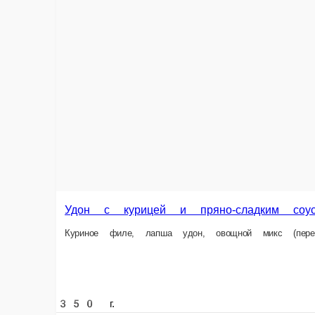
Удон с курицей и пряно-сладким соусом
Куриное филе, лапша удон, овощной микс (перец, лук, морковь, цукини, 
350 г.
399 ₽