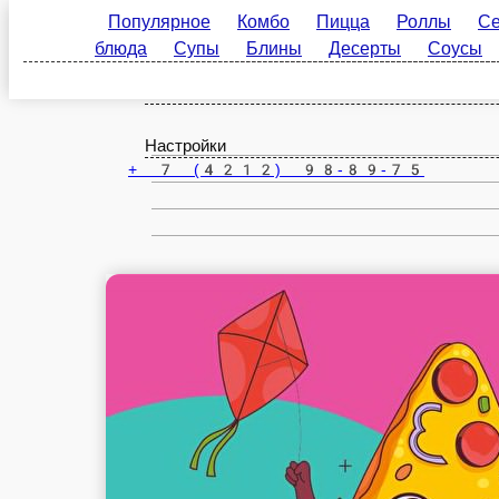
Популярное
Комбо
Пицца
Роллы
Сеты
Хабаровск
блюда
Супы
Блины
Десерты
Соусы
На
ru
Настройки
+ 7 (4212) 98-89-75