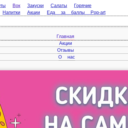
Вок
Закуски
Салаты
Горячие
питки
Акции
Еда за баллы Pop-art
Главная
Акции
Отзывы
О нас