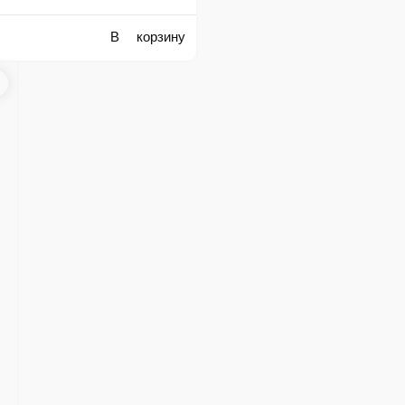
ус устричный, соус соевый, соус чили, имбирь, чеснок)
В корзину