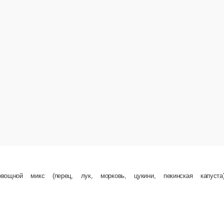
ская капуста), соевый и терияки соус
300 г.
369 ₽
В корзину