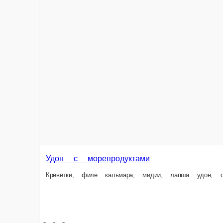
Удон со свининой
Свинина, лапша удон, овощной микс (перец, лук, морковь, цукини, пекин
300 г.
389 ₽