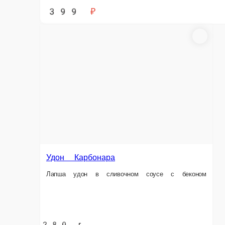
Удон с морепродуктами
Креветки, филе кальмара, мидии, лапша удон, овощной микс (перец, лук