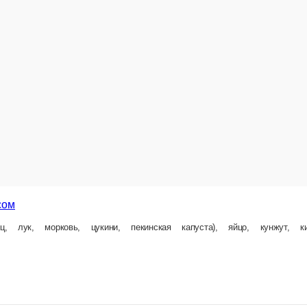
пекинская капуста), яйцо, кунжут, кинза, чили и азиатский соус
280 г.
399 ₽
В корзину