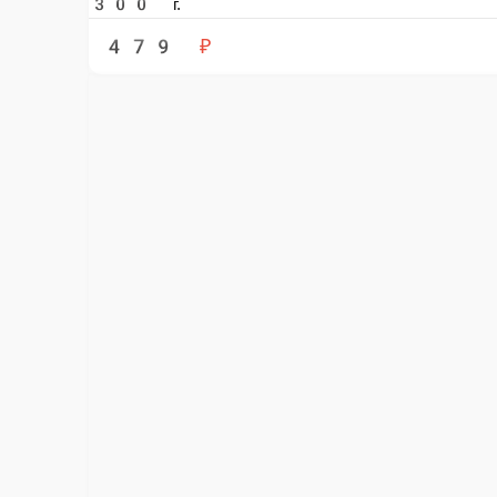
Рис курица терияки
Жареный рис с курицей и овощами (брокколи, перец болгарский, лук р
280 г.
349 ₽