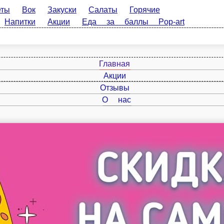
Вок
Закуски
Салаты
Горячие
питки
Акции
Еда за баллы Pop-art
Главная
Акции
Отзывы
О нас