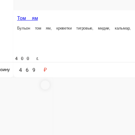
Том ям
Бульон том ям, креветки тигровые, мидии, кальмар, шампиньоны, л
400 г.
469 ₽