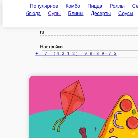
Популярное
Комбо
Пицца
Роллы
Сеты
блюда
Супы
Блины
Десерты
Соусы
На
Хабаровск
ru
Настройки
+ 7 (4212) 98-89-75