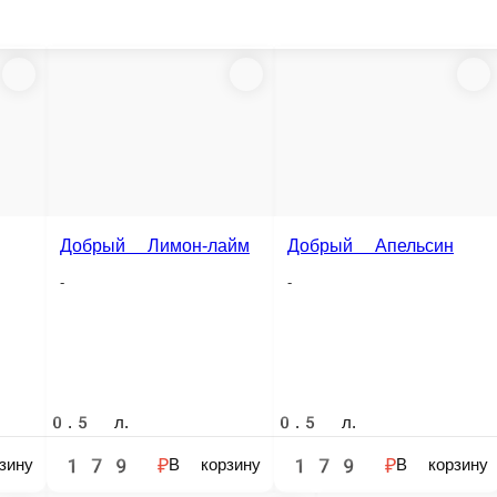
Добрый Апельсин
Сок Ап
лайм
Сок Апельсин-Манго Rich
-
-
-
0.5 л.
1 л.
1 л.
179 ₽
299 ₽
299 ₽
орзину
В корзину
В корзину