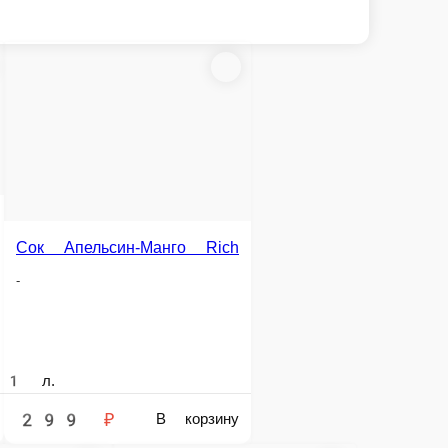
Сок Персик Rich
ельсин Rich
-
1 л.
299 ₽
В корзину
В корзину