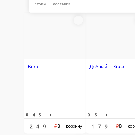
стоим. доставки
Burn
Добрый Кола
Добрый Лимон-
-
-
-
0.45 л.
0.5 л.
0.5 л.
249 ₽
179 ₽
179 ₽
В корзину
В корзину
В к