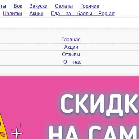
Вок
Закуски
Салаты
Горячие
питки
Акции
Еда за баллы Pop-art
Главная
Акции
Отзывы
О нас