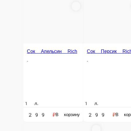
Морс Клюква S
Морс Черная Смородина
Морс собственного производства
Морс собственного производств
500 г.
500 г.
149 ₽
149 ₽
В корзину
В корз
Информация об оплате