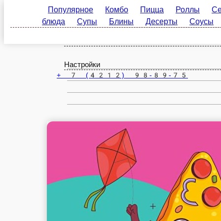
Популярное
Комбо
Пицца
Роллы
Сеты
Хабаровск
блюда
Супы
Блины
Десерты
Соусы
На
ru
Настройки
+ 7 (4212) 98-89-75