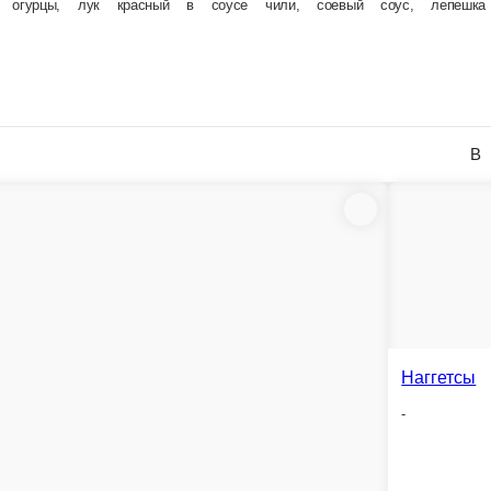
соус терияки, соус шрирача, соус чили, сметана, кинза, лепешка тортилья
В корзину