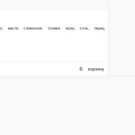
Кольца кальмара
-
дольки с пармезаном
Свинина тонкацу
Свинина, сухари панировоч
150 г.
Опции
175 г.
349 ₽
349 ₽
В корзину
В корзину