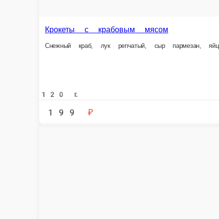
Наггетсы
Картофель фри
-
-
Картофельные 
-
140 г.
101 г.
160 г.
Опции
Опции
Опции
269 ₽
229 ₽
249 ₽
В корзину
В корзину