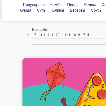
Популярное
Комбо
Пицца
Роллы
Сеты
Хабаровск
блюда
Супы
Блины
Десерты
Соусы
На
ru
Настройки
+ 7 (4212) 98-89-75