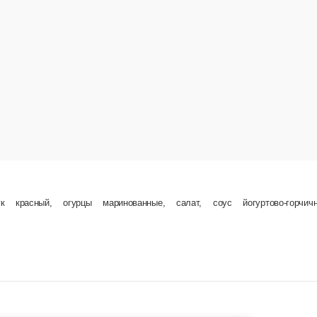
нованные, салат, соус йогуртово-горчичный, кетчуп, бриошь
120 г.
199 ₽
В корзину