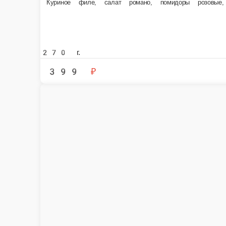
Кесадилья с курицей
Курица, сыр голландский, перец болгарский, шампиньоны, лук красный, 
250 г.
399 ₽