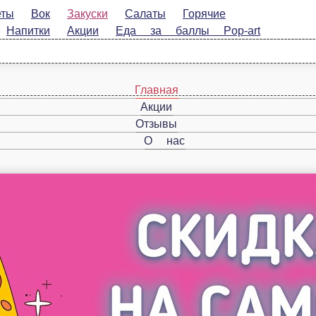
Вок
Закуски
Салаты
Горячие
питки
Акции
Еда за баллы Pop-art
Главная
Акции
Отзывы
О нас