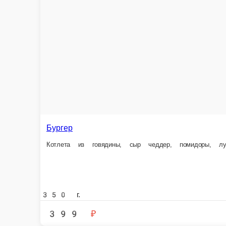
Бургер
Котлета из говядины, сыр чеддер, помидоры, лук красный, огурцы мари
350 г.
399 ₽