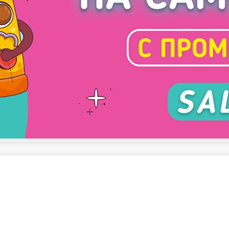
алаты
Горячие блюда
Супы
Блины
Десерты
Соусы
Напитки
Акции
Ед