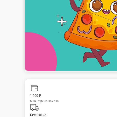
стоим. доставки
Популярное
Комбо
Пицца
Роллы
Сеты
Вок
Закуски
С