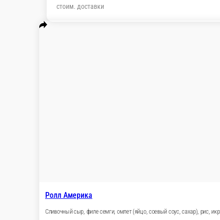
Ролл Америка
Сливочный сыр, филе семги, омлет (яйцо, соев
190 г.
369 ₽