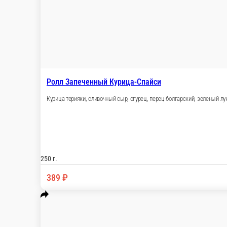
Ролл с опаленным тунцом
Рис, водоросли Нори, филе тунца, сыр Горгонд
225 г.
379 ₽