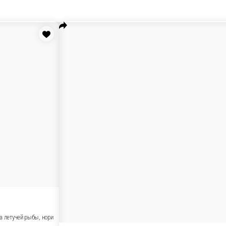
ый соус, сахар), рис, икра летучей рыбы, нори
В корзину