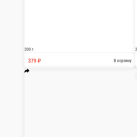
Ролл Том-ям
Рис, водоросли Нори, креветка тигровая, икра М
365 г.
499 ₽