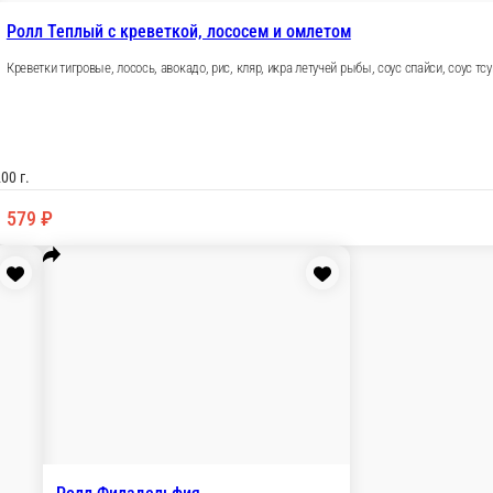
асаго, авокадо, огурец, лук зеленый, лук сушеный, соус Том
В корз