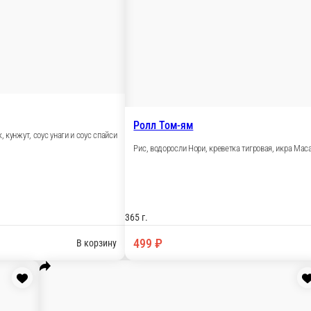
зола, сыр сливочный, груша, лук сушеный, соус спайси, лук
В 