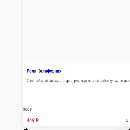
Ролл Запеченный Курица-Спайси
Курица терияки, сливочный сыр, огурец, перец 