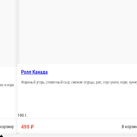
болгарский, зеленый лук, кунжут, соус унаги и соус спайси