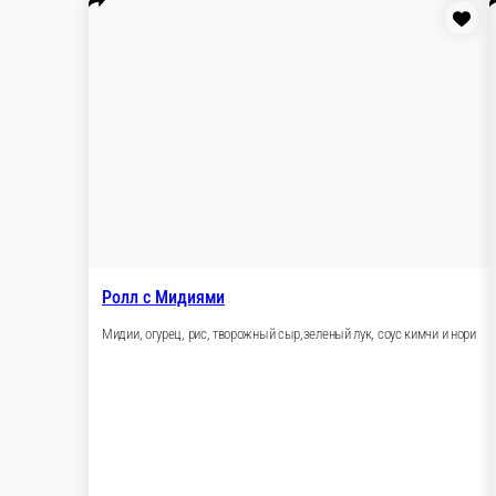
250 г.
389 ₽