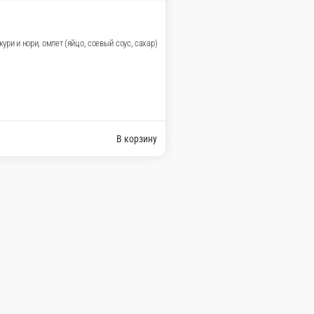
-ям
ину